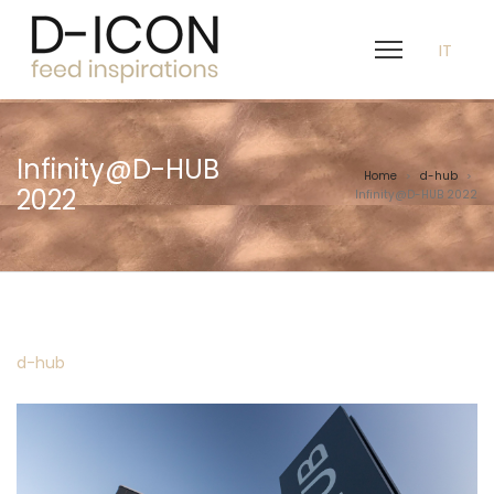
IT
Infinity@D-HUB
Home
d-hub
>
>
2022
Infinity@D-HUB 2022
Posted
d-hub
in